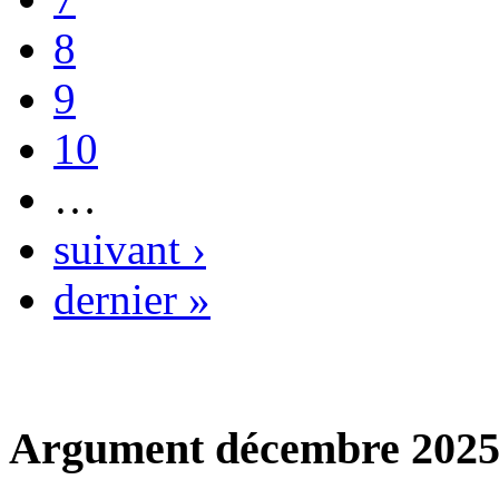
8
9
10
…
suivant ›
dernier »
Argument décembre 202