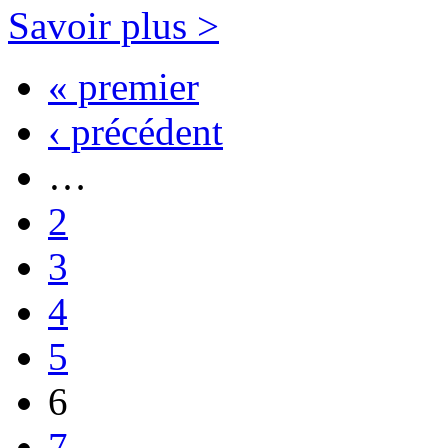
Savoir plus >
« premier
Pages
‹ précédent
…
2
3
4
5
6
7