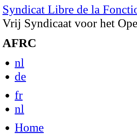
Syndicat Libre de la Fonct
Vrij Syndicaat voor het Op
AFRC
nl
de
fr
nl
Home
Menu principal